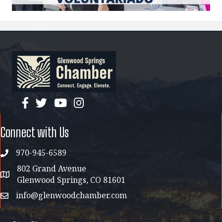
facebook
twitter
YouTube
instagram
Connect with Us
970-945-6589
phone
802 Grand Avenue
address map
Glenwood Springs, CO 81601
info@glenwoodchamber.com
email