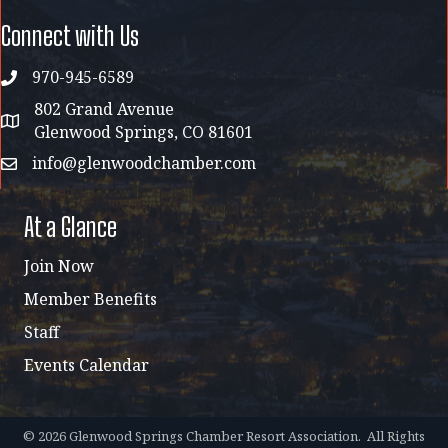
Connect with Us
970-945-6589
phone
802 Grand Avenue
address map
Glenwood Springs, CO 81601
info@glenwoodchamber.com
email
At a Glance
Join Now
Member Benefits
Staff
Events Calendar
©
2026
Glenwood Springs Chamber Resort Association.
All Rights